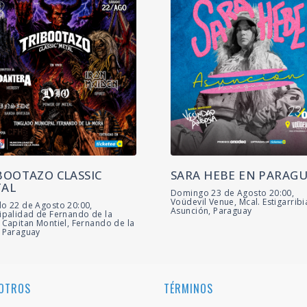
BOOTAZO CLASSIC
SARA HEBE EN PARAG
AL
Domingo 23 de Agosto 20:00,
Voüdevil Venue, Mcal. Estigarribi
o 22 de Agosto 20:00,
Asunción, Paraguay
ipalidad de Fernando de la
 Capitan Montiel, Fernando de la
 Paraguay
OTROS
TÉRMINOS