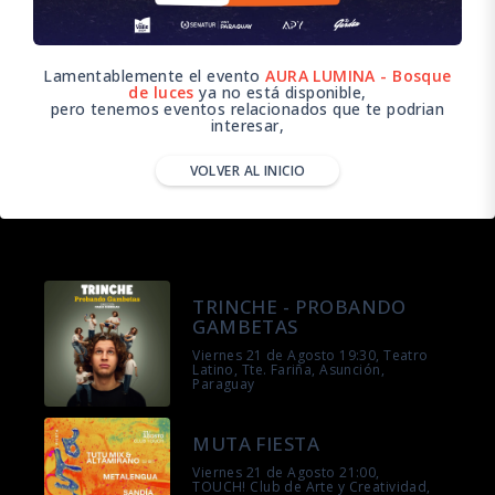
Lamentablemente el evento
AURA LUMINA - Bosque
de luces
ya no está disponible,
pero tenemos eventos relacionados que te podrian
interesar,
VOLVER AL INICIO
TRINCHE - PROBANDO
GAMBETAS
Viernes 21 de Agosto 19:30, Teatro
Latino, Tte. Fariña, Asunción,
Paraguay
MUTA FIESTA
Viernes 21 de Agosto 21:00,
TOUCH! Club de Arte y Creatividad,