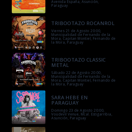
Avenida España, Asunción,
Paraguay
TRIBOOTAZO ROCANROL
Viernes 21 de Agosto 20:00,
Municipalidad de Fernando de la
Mora, Capitan Montiel, Fernando de
la Mora, Paraguay
TRIBOOTAZO CLASSIC
METAL
Sábado 22 de Agosto 20:00,
Municipalidad de Fernando de la
Mora, Capitan Montiel, Fernando de
la Mora, Paraguay
SARA HEBE EN
PARAGUAY
Domingo 23 de Agosto 20:00,
Voüdevil Venue, Mcal. Estigarribia,
Asunción, Paraguay