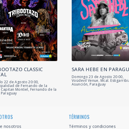
BOOTAZO CLASSIC
SARA HEBE EN PARAG
AL
Domingo 23 de Agosto 20:00,
Voüdevil Venue, Mcal. Estigarribi
o 22 de Agosto 20:00,
Asunción, Paraguay
ipalidad de Fernando de la
 Capitan Montiel, Fernando de la
 Paraguay
OTROS
TÉRMINOS
e nosotros
Términos y condiciones