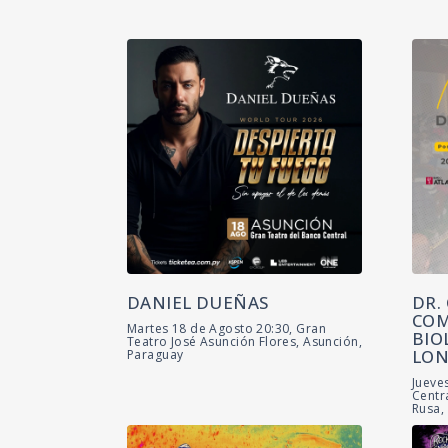
DANIEL DUEÑAS
DR.
COM
Martes 18 de Agosto 20:30, Gran
BIO
Teatro José Asunción Flores, Asunción,
LON
Paraguay
Jueve
Centr
Rusa,