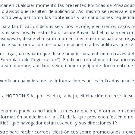
car en cualquier momento las presentes Políticas de Privacidad
 o avisos que resulten de aplicación. Así mismo se reserva el 
l sitio web, así como los contenidos y las condiciones requerida
ra la utilización de sus servicios recoge, y en ciertos casos r
en sus servicios. En estas Políticas de Privacidad el usuario enco
 expuesto, desde el mismo momento en que un usuario se registr
tilice su información personal de acuerdo a las políticas que se
 lugar, un usuario que desee adquirir una entrada a través del
 “Formulario de Registración”). En dicho formulario, el usuario i
o ser: nombre, apellido, sexo, número y tipo de documento de i
erificar cualquiera de las informaciones antes indicadas acudi
r a HQTRON S.A., por escrito, la baja, eliminación o cierre de su
amos puede o no incluir, a nuestra opción, información sobre l
nformación puede incluir la URL de la que provienen (estén o no
tio), qué navegador están usando, y sus direcciones IP.
gistre para recibir correos electrónicos sobre promociones, nove