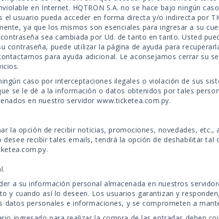
inviolable en Internet. HQTRON S.A. no se hace bajo ningún caso 
les el usuario pueda acceder en forma directa y/o indirecta por
ente, ya que los mismos son esenciales para ingresar a su cue
u contraseña sea cambiada por Ud. de tanto en tanto. Usted pue
 contraseña, puede utilizar la página de ayuda para recuperarla
ontactarnos para ayuda adicional. Le aconsejamos cerrar su se
icios.
ngún caso por interceptaciones ilegales o violación de sus sis
que se le dé a la información o datos obtenidos por tales perso
cenados en nuestro servidor www.ticketea.com.py.
nar la opción de recibir noticias, promociones, novedades, etc.,
esee recibir tales emails, tendrá la opción de deshabilitar tal
cketea.com.py.
l.
eder a su información personal almacenada en nuestros servidor
o y cuando así lo deseen. Los usuarios garantizan y responden, 
 sus datos personales e informaciones, y se comprometen a mant
io ingresado para realizar la compra de las entradas deben coinc