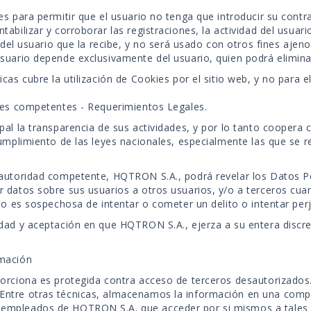
es para permitir que el usuario no tenga que introducir su cont
abilizar y corroborar las registraciones, la actividad del usuar
o del usuario que la recibe, y no será usado con otros fines ajen
suario depende exclusivamente del usuario, quien podrá elimina
cas cubre la utilización de Cookies por el sitio web, y no para e
ades competentes - Requerimientos Legales.
pal la transparencia de sus actividades, y por lo tanto coopera
umplimiento de las leyes nacionales, especialmente las que se r
 autoridad competente, HQTRON S.A., podrá revelar los Datos P
 datos sobre sus usuarios a otros usuarios, y/o a terceros cua
io es sospechosa de intentar o cometer un delito o intentar per
dad y aceptación en que HQTRON S.A., ejerza a su entera discr
rmación
orciona es protegida contra acceso de terceros desautorizados.
ntre otras técnicas, almacenamos la información en una comput
mpleados de HQTRON S.A. que acceder por si mismos a tales da