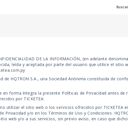
Buscad
FIDENCIALIDAD DE LA INFORMACIÓN, (en adelante denominada 
a, leída y aceptada por parte del usuario que utilice el sitio 
cketea.com.py
ad de HQTRON S.A., una Sociedad Anónima constituida de confor
 en forma íntegra la presente Políticas de Privacidad antes de re
ofrecidos por TICKETEA
o utilizar el sitio web o los servicios ofrecidos por TICKETEA e
as de Privacidad y/o en los Términos de Uso y Condiciones. HQTRO
 sitio web y/o a sus servicios, sin previo aviso, en caso que dic